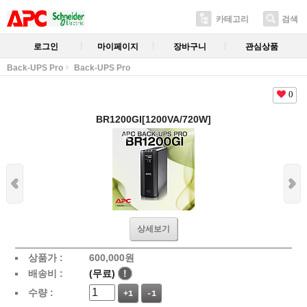
카테고리
검색
로그인
마이페이지
장바구니
관심상품
Back-UPS Pro
Back-UPS Pro
0
BR1200GI[1200VA/720W]
상세보기
상품가 :
600,000
원
배송비 :
(무료)
!
수량 :
+1
-1