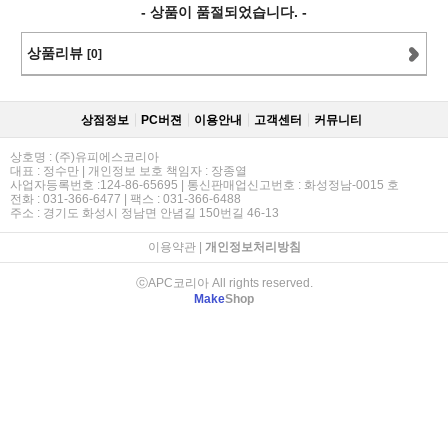
- 상품이 품절되었습니다. -
상품리뷰
[0]
상점정보
PC버젼
이용안내
고객센터
커뮤니티
상호명 : (주)유피에스코리아
대표 : 정수만 | 개인정보 보호 책임자 : 장종열
사업자등록번호 :124-86-65695 | 통신판매업신고번호 : 화성정남-0015 호
전화 : 031-366-6477 | 팩스 : 031-366-6488
주소 : 경기도 화성시 정남면 안념길 150번길 46-13
이용약관
|
개인정보처리방침
ⓒAPC코리아 All rights reserved.
Make
Shop