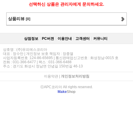
선택하신 상품은 관리자에게 문의하세요.
상품리뷰
[0]
상점정보
PC버젼
이용안내
고객센터
커뮤니티
상호명 : (주)유피에스코리아
대표 : 정수만 | 개인정보 보호 책임자 : 장종열
사업자등록번호 :124-86-65695 | 통신판매업신고번호 : 화성정남-0015 호
전화 : 031-366-6477 | 팩스 : 031-366-6488
주소 : 경기도 화성시 정남면 안념길 150번길 46-13
이용약관
|
개인정보처리방침
ⓒAPC코리아 All rights reserved.
Make
Shop