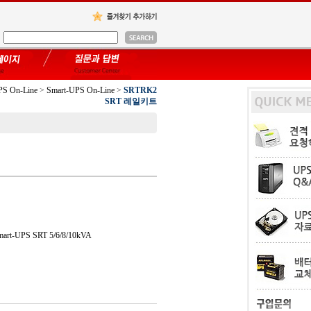
PS On-Line
>
Smart-UPS On-Line
>
SRTRK2
SRT 레일키트
Smart-UPS SRT 5/6/8/10kVA