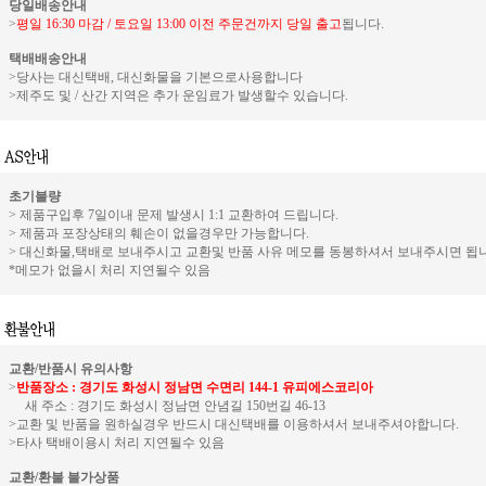
당일배송안내
>
평일 16:30 마감 / 토요일 13:00 이전 주문건까지 당일 출고
됩니다.
택배배송안내
>당사는 대신택배, 대신화물을 기본으로사용합니다
>제주도 및 / 산간 지역은 추가 운임료가 발생할수 있습니다.
초기불량
> 제품구입후 7일이내 문제 발생시 1:1 교환하여 드립니다.
> 제품과 포장상태의 훼손이 없을경우만 가능합니다.
> 대신화물,택배로 보내주시고 교환및 반품 사유 메모를 동봉하셔서 보내주시면 됩니
*메모가 없을시 처리 지연될수 있음
교환/반품시 유의사항
>
반품장소 : 경기도 화성시 정남면 수면리 144-1 유피에스코리아
새 주소 : 경기도 화성시 정남면 안념길 150번길 46-13
>교환 및 반품을 원하실경우 반드시 대신택배를 이용하셔서 보내주셔야합니다.
>타사 택배이용시 처리 지연될수 있음
교환/환불 불가상품