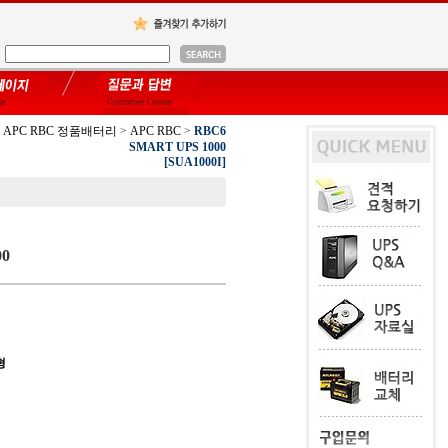
APC RBC 정품배터리
>
APC RBC
>
RBC6
SMART UPS 1000
[SUA1000I]
00
형