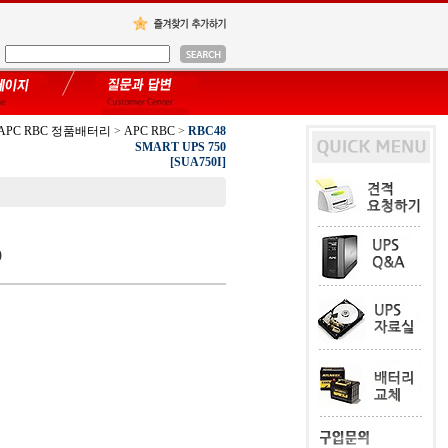
APC RBC 정품배터리
>
APC RBC
>
RBC48
SMART UPS 750
[SUA750I]
0