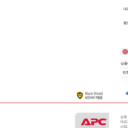
내용
평
상품
번
상호 
대표
사업자