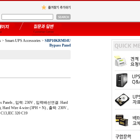
s
>
Smart-UPS Accessories
>
SBP10KRMI4U
Bypass Panel
ass Panels , 입력: 230V , 입력배선연결: Hard
, Hard Wire 4-wire (3PH + N) , 출력: 230V ,
13,IEC 320 C19