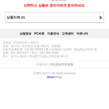
선택하신 상품은 관리자에게 문의하세요.
상품리뷰
[0]
상점정보
PC버젼
이용안내
고객센터
커뮤니티
상호명 : (주)유피에스코리아
대표 : 정수만 | 개인정보 보호 책임자 : 장종열
사업자등록번호 :124-86-65695 | 통신판매업신고번호 : 화성정남-0015 호
전화 : 031-366-6477 | 팩스 : 031-366-6488
주소 : 경기도 화성시 정남면 안념길 150번길 46-13
이용약관
|
개인정보처리방침
ⓒAPC코리아 All rights reserved.
Make
Shop