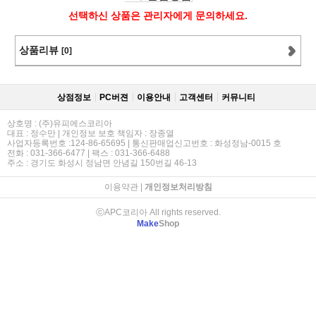
선택하신 상품은 관리자에게 문의하세요.
상품리뷰
[0]
상점정보
PC버젼
이용안내
고객센터
커뮤니티
상호명 : (주)유피에스코리아
대표 : 정수만 | 개인정보 보호 책임자 : 장종열
사업자등록번호 :124-86-65695 | 통신판매업신고번호 : 화성정남-0015 호
전화 : 031-366-6477 | 팩스 : 031-366-6488
주소 : 경기도 화성시 정남면 안념길 150번길 46-13
이용약관
|
개인정보처리방침
ⓒAPC코리아 All rights reserved.
Make
Shop