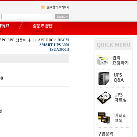
APC RBC 정품배터리
>
APC RBC
>
RBC55
SMART UPS 3000
[SUA3000I]
00
형