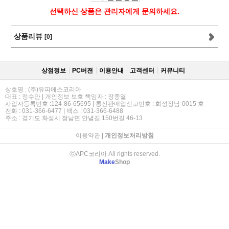
선택하신 상품은 관리자에게 문의하세요.
상품리뷰
[0]
상점정보
PC버젼
이용안내
고객센터
커뮤니티
상호명 : (주)유피에스코리아
대표 : 정수만 | 개인정보 보호 책임자 : 장종열
사업자등록번호 :124-86-65695 | 통신판매업신고번호 : 화성정남-0015 호
전화 : 031-366-6477 | 팩스 : 031-366-6488
주소 : 경기도 화성시 정남면 안념길 150번길 46-13
이용약관
|
개인정보처리방침
ⓒAPC코리아 All rights reserved.
Make
Shop