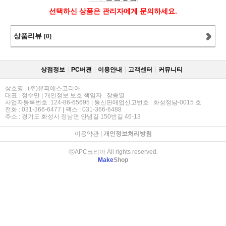
선택하신 상품은 관리자에게 문의하세요.
상품리뷰
[0]
상점정보
PC버젼
이용안내
고객센터
커뮤니티
상호명 : (주)유피에스코리아
대표 : 정수만 | 개인정보 보호 책임자 : 장종열
사업자등록번호 :124-86-65695 | 통신판매업신고번호 : 화성정남-0015 호
전화 : 031-366-6477 | 팩스 : 031-366-6488
주소 : 경기도 화성시 정남면 안념길 150번길 46-13
이용약관
|
개인정보처리방침
ⓒAPC코리아 All rights reserved.
Make
Shop