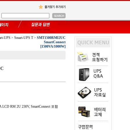
rt-UPS
>
Smart-UPS T
>
SMT1500RMI2UC
SmartConnect
[1500VA/1000W]
UC
A LCD RM 2U 230V, SmartConnect 포함