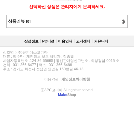
선택하신 상품은 관리자에게 문의하세요.
상품리뷰
[0]
상점정보
PC버젼
이용안내
고객센터
커뮤니티
상호명 : (주)유피에스코리아
대표 : 정수만 | 개인정보 보호 책임자 : 장종열
사업자등록번호 :124-86-65695 | 통신판매업신고번호 : 화성정남-0015 호
전화 : 031-366-6477 | 팩스 : 031-366-6488
주소 : 경기도 화성시 정남면 안념길 150번길 46-13
이용약관
|
개인정보처리방침
ⓒAPC코리아 All rights reserved.
Make
Shop