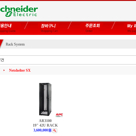
Rack System
2건
Netshelter SX
AR3100
19" 42U RACK
3,600,000원